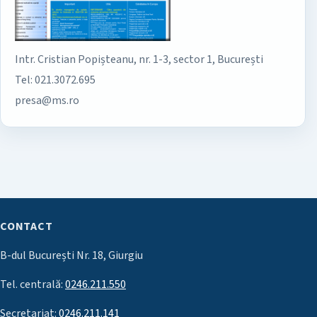
Intr. Cristian Popișteanu, nr. 1-3, sector 1, București
Tel: 021.3072.695
presa@ms.ro
CONTACT
B-dul București Nr. 18, Giurgiu
Tel. centrală:
0246.211.550
Secretariat:
0246.211.141