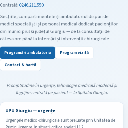
Centrală:
0246.211.550
.
Secțiile, compartimentele și ambulatoriul dispun de
medici specialiști și personal medical dedicat pacienților
din municipiul și județul Giurgiu — de la consultații de
câteva ore până la internări și intervenții chirurgicale.
Programări ambulatoriu
Program vizită
Contact & hartă
Promptitudine în urgențe, tehnologie medicală modernă și
îngrijire centrată pe pacient — la Spitalul Giurgiu.
UPU Giurgiu — urgențe
Urgențele medico-chirurgicale sunt preluate prin Unitatea de
Primiri Urgențe. În situații critice apelați 112.