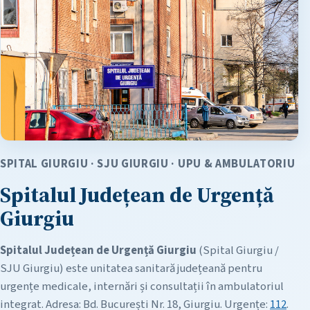
SPITAL GIURGIU · SJU GIURGIU · UPU & AMBULATORIU
Spitalul Județean de Urgență
Giurgiu
Spitalul Județean de Urgență Giurgiu
(Spital Giurgiu /
SJU Giurgiu) este unitatea sanitară județeană pentru
urgențe medicale, internări și consultații în ambulatoriul
integrat. Adresa: Bd. București Nr. 18, Giurgiu. Urgențe:
112
.