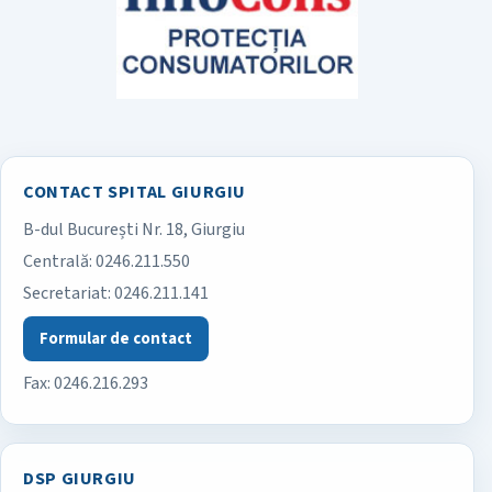
CONTACT SPITAL GIURGIU
B-dul București Nr. 18, Giurgiu
Spitalul Județean de Urgență Giurgiu
Centrală:
0246.211.550
Secretariat:
0246.211.141
Formular de contact
Fax: 0246.216.293
DSP GIURGIU