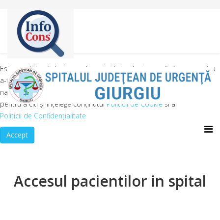
Este posibil sa folosim cookie-uri și tehnologii asemănătoare pentru
a-ți îmbunătăți experiența pe acest website. Înainte de a continua
navigarea pe website-ul nostru te rugăm să aloci timpul necesar
pentru a citi și înțelege conținutul
Politicii de Cookie
si al
Politicii de Confidențialitate
Accept
Accesul pacientilor in spital