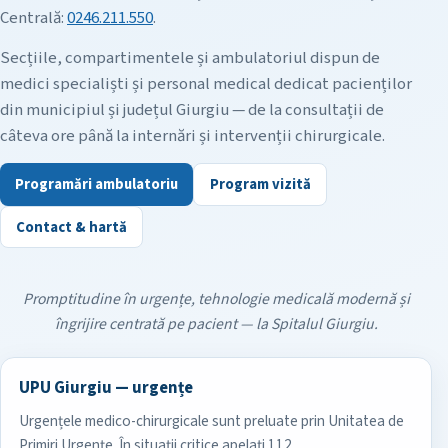
Centrală:
0246.211.550
.
Secțiile, compartimentele și ambulatoriul dispun de
medici specialiști și personal medical dedicat pacienților
din municipiul și județul Giurgiu — de la consultații de
câteva ore până la internări și intervenții chirurgicale.
Programări ambulatoriu
Program vizită
Contact & hartă
Promptitudine în urgențe, tehnologie medicală modernă și
îngrijire centrată pe pacient — la Spitalul Giurgiu.
UPU Giurgiu — urgențe
Urgențele medico-chirurgicale sunt preluate prin Unitatea de
Primiri Urgențe. În situații critice apelați 112.