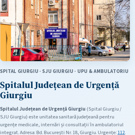
SPITAL GIURGIU · SJU GIURGIU · UPU & AMBULATORIU
Spitalul Județean de Urgență
Giurgiu
Spitalul Județean de Urgență Giurgiu
(Spital Giurgiu /
SJU Giurgiu) este unitatea sanitară județeană pentru
urgențe medicale, internări și consultații în ambulatoriul
integrat. Adresa: Bd. București Nr. 18, Giurgiu. Urgențe:
112
.