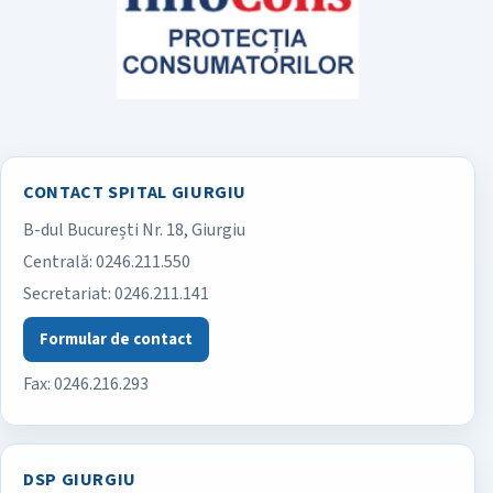
CONTACT SPITAL GIURGIU
B-dul București Nr. 18, Giurgiu
Spitalul Județean de Urgență Giurgiu
Centrală:
0246.211.550
Secretariat:
0246.211.141
Formular de contact
Fax: 0246.216.293
DSP GIURGIU