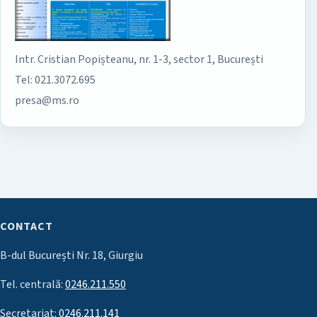
Intr. Cristian Popișteanu, nr. 1-3, sector 1, București
Tel: 021.3072.695
presa@ms.ro
CONTACT
B-dul București Nr. 18, Giurgiu
Tel. centrală:
0246.211.550
Secretariat:
0246.211.141