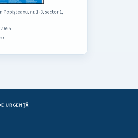
an Popișteanu, nr. 1-3, sector 1,
72.695
ro
DE URGENȚĂ