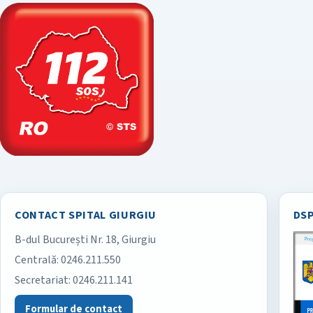
CONTACT SPITAL GIURGIU
DSP
B-dul București Nr. 18, Giurgiu
Spitalul Județean de Urgență Giurgiu
Centrală:
0246.211.550
Secretariat:
0246.211.141
Formular de contact