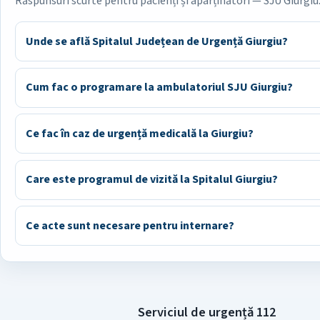
Răspunsuri scurte pentru pacienți și aparținători — SJU Giurgiu
Unde se află Spitalul Județean de Urgență Giurgiu?
Cum fac o programare la ambulatoriul SJU Giurgiu?
Ce fac în caz de urgență medicală la Giurgiu?
Care este programul de vizită la Spitalul Giurgiu?
Ce acte sunt necesare pentru internare?
Serviciul de urgență 112