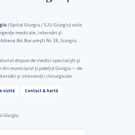
giu
(Spital Giurgiu / SJU Giurgiu) este
rgențe medicale, internări și
Adresa: Bd. București Nr. 18, Giurgiu.
oriul dispun de medici specialiști și
 din municipiul și județul Giurgiu — de
nternări și intervenții chirurgicale.
 vizită
Contact & hartă
l Giurgiu.