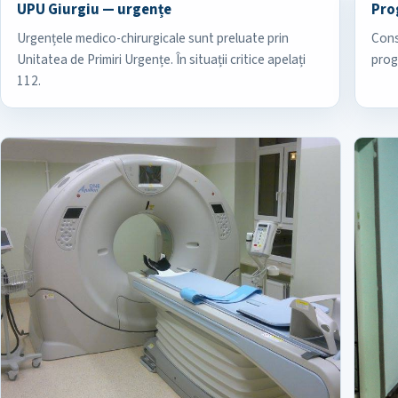
UPU Giurgiu — urgențe
Pro
Urgențele medico-chirurgicale sunt preluate prin
Cons
Unitatea de Primiri Urgențe. În situații critice apelați
prog
112.