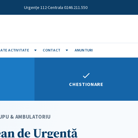
Urgențe 112
·
Centrala 0246.211.550
ATE ACTIVITATE
CONTACT
ANUNTURI
CHESTIONARE
· UPU & AMBULATORIU
ean de Urgență