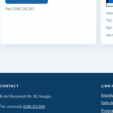
Fax: 0246.216.293
www
Tel:
Fax:
sec
CONTACT
LINK-
Anunțu
B-dul București Nr. 18, Giurgiu
Date d
Tel. centrală:
0246.211.550
Progr