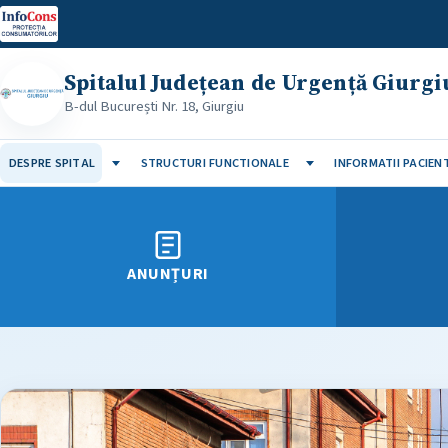
InfoCons
Spitalul Județean de Urgență Giurgi
B-dul București Nr. 18, Giurgiu
DESPRE SPITAL
STRUCTURI FUNCTIONALE
INFORMATII PACIENT
ANUNȚURI