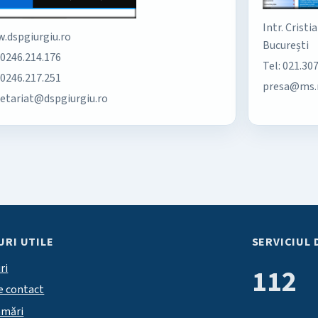
Intr. Cristi
.dspgiurgiu.ro
București
 0246.214.176
Tel: 021.30
 0246.217.251
presa@ms.
retariat@dspgiurgiu.ro
URI UTILE
SERVICIUL 
ri
112
e contact
amări