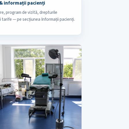
& informații pacienți
e, program de vizită, drepturile
i tarife — pe secțiunea Informații pacienți.