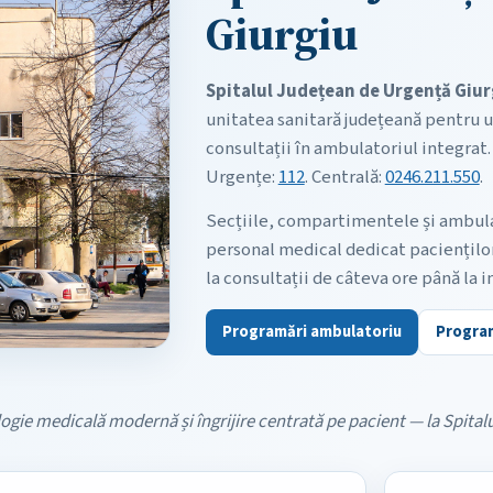
Giurgiu
Spitalul Județean de Urgență Giur
unitatea sanitară județeană pentru u
consultații în ambulatoriul integrat. 
Urgențe:
112
. Centrală:
0246.211.550
.
Secțiile, compartimentele și ambulat
personal medical dedicat pacienților
la consultații de câteva ore până la i
Programări ambulatoriu
Program
gie medicală modernă și îngrijire centrată pe pacient — la Spitalu