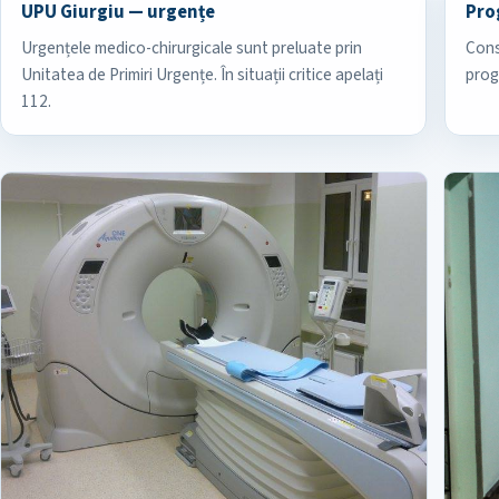
UPU Giurgiu — urgențe
Pro
Urgențele medico-chirurgicale sunt preluate prin
Cons
Unitatea de Primiri Urgențe. În situații critice apelați
prog
112.