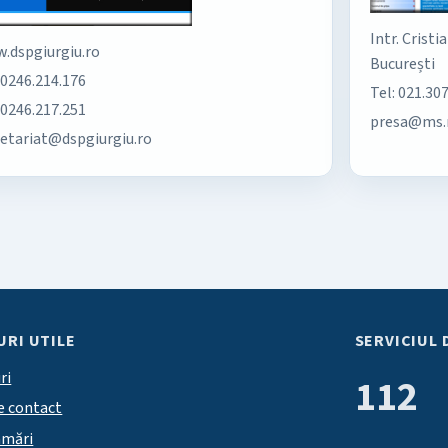
Intr. Cristi
.dspgiurgiu.ro
București
 0246.214.176
Tel: 021.30
 0246.217.251
presa@ms.
retariat@dspgiurgiu.ro
URI UTILE
SERVICIUL 
ri
112
e contact
amări