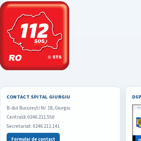
CONTACT SPITAL GIURGIU
DSP
B-dul București Nr. 18, Giurgiu
Spitalul Județean de Urgență Giurgiu
Centrală:
0246.211.550
Secretariat:
0246.211.141
Formular de contact