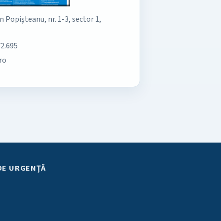
an Popișteanu, nr. 1-3, sector 1,
72.695
ro
DE URGENȚĂ