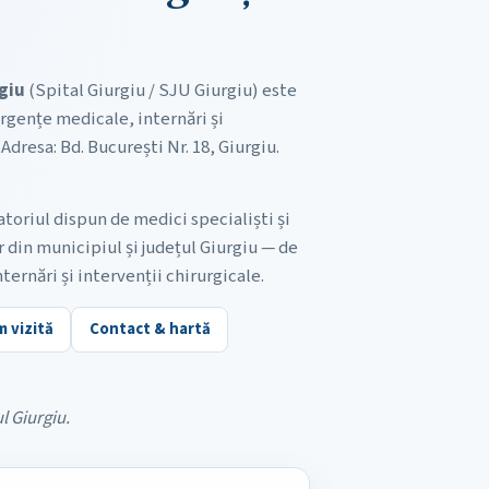
giu
(Spital Giurgiu / SJU Giurgiu) este
rgențe medicale, internări și
Adresa: Bd. București Nr. 18, Giurgiu.
oriul dispun de medici specialiști și
 din municipiul și județul Giurgiu — de
nternări și intervenții chirurgicale.
 vizită
Contact & hartă
l Giurgiu.