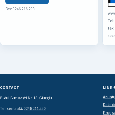
Fax: 0246.216.293
www
Tel:
Fax:
sec
CONTACT
LINK-
Anunțu
B-dul București Nr. 18, Giurgiu
Date d
Tel. centrală:
0246.211.550
Progr