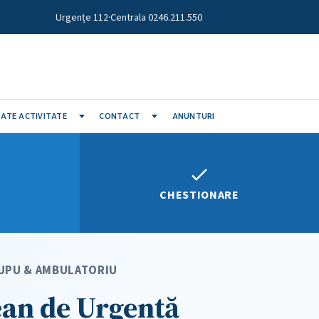
Urgențe 112
·
Centrala 0246.211.550
ATE ACTIVITATE
CONTACT
ANUNTURI
CHESTIONARE
· UPU & AMBULATORIU
ean de Urgență