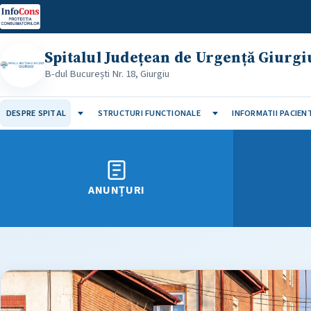
InfoCons
Spitalul Județean de Urgență Giurgi
B-dul București Nr. 18, Giurgiu
DESPRE SPITAL
STRUCTURI FUNCTIONALE
INFORMATII PACIENT
ANUNȚURI