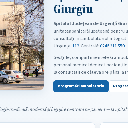
Giurgiu
Spitalul Județean de Urgență Giur
unitatea sanitară județeană pentru u
consultații în ambulatoriul integrat. 
Urgențe:
112
. Centrală:
0246.211.550
.
Secțiile, compartimentele și ambulat
personal medical dedicat pacienților
la consultații de câteva ore până la i
Programări ambulatoriu
Program
gie medicală modernă și îngrijire centrată pe pacient — la Spitalu