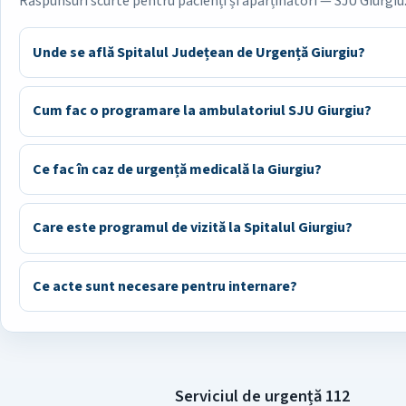
Răspunsuri scurte pentru pacienți și aparținători — SJU Giurgiu
Unde se află Spitalul Județean de Urgență Giurgiu?
Cum fac o programare la ambulatoriul SJU Giurgiu?
Ce fac în caz de urgență medicală la Giurgiu?
Care este programul de vizită la Spitalul Giurgiu?
Ce acte sunt necesare pentru internare?
Serviciul de urgență 112