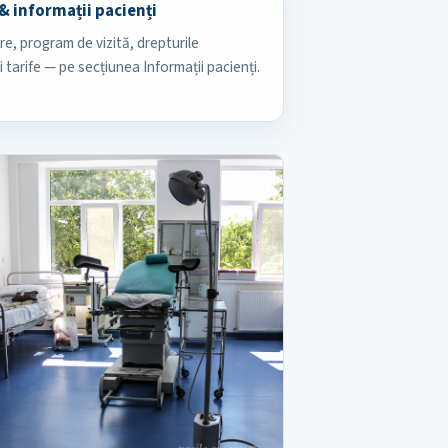
& informații pacienți
e, program de vizită, drepturile
i tarife — pe secțiunea Informații pacienți.