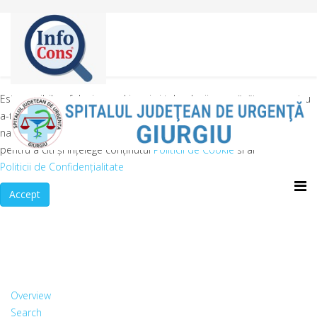
Este posibil sa folosim cookie-uri și tehnologii asemănătoare pentru
a-ți îmbunătăți experiența pe acest website. Înainte de a continua
navigarea pe website-ul nostru te rugăm să aloci timpul necesar
pentru a citi și înțelege conținutul
Politicii de Cookie
si al
Politicii de Confidențialitate
Accept
Overview
Search