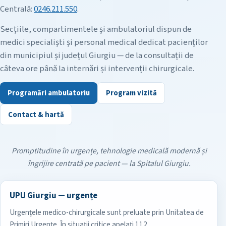
Centrală:
0246.211.550
.
Secțiile, compartimentele și ambulatoriul dispun de
medici specialiști și personal medical dedicat pacienților
din municipiul și județul Giurgiu — de la consultații de
câteva ore până la internări și intervenții chirurgicale.
Programări ambulatoriu
Program vizită
Contact & hartă
Promptitudine în urgențe, tehnologie medicală modernă și
îngrijire centrată pe pacient — la Spitalul Giurgiu.
UPU Giurgiu — urgențe
Urgențele medico-chirurgicale sunt preluate prin Unitatea de
Primiri Urgențe. În situații critice apelați 112.