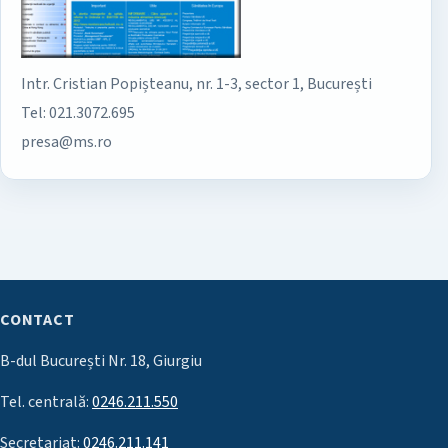
Intr. Cristian Popișteanu, nr. 1-3, sector 1, București
Tel: 021.3072.695
presa@ms.ro
CONTACT
B-dul București Nr. 18, Giurgiu
Tel. centrală:
0246.211.550
Secretariat:
0246.211.141