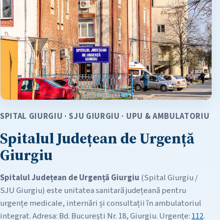
SPITAL GIURGIU · SJU GIURGIU · UPU & AMBULATORIU
Spitalul Județean de Urgență
Giurgiu
Spitalul Județean de Urgență Giurgiu
(Spital Giurgiu /
SJU Giurgiu) este unitatea sanitară județeană pentru
urgențe medicale, internări și consultații în ambulatoriul
integrat. Adresa: Bd. București Nr. 18, Giurgiu. Urgențe:
112
.