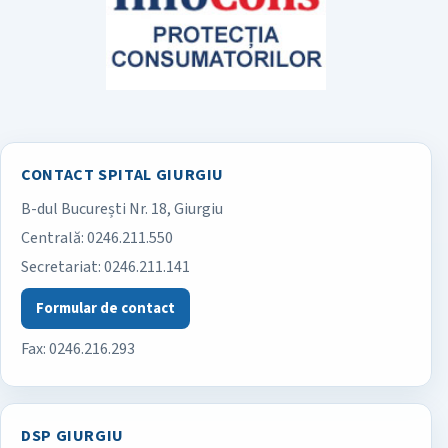
CONTACT SPITAL GIURGIU
B-dul București Nr. 18, Giurgiu
Spitalul Județean de Urgență Giurgiu
Centrală:
0246.211.550
Secretariat:
0246.211.141
Formular de contact
Fax: 0246.216.293
DSP GIURGIU