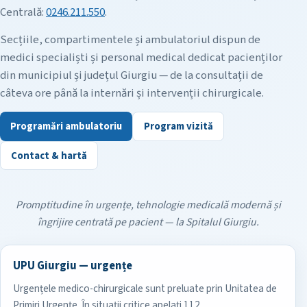
Centrală:
0246.211.550
.
Secțiile, compartimentele și ambulatoriul dispun de
medici specialiști și personal medical dedicat pacienților
din municipiul și județul Giurgiu — de la consultații de
câteva ore până la internări și intervenții chirurgicale.
Programări ambulatoriu
Program vizită
Contact & hartă
Promptitudine în urgențe, tehnologie medicală modernă și
îngrijire centrată pe pacient — la Spitalul Giurgiu.
UPU Giurgiu — urgențe
Urgențele medico-chirurgicale sunt preluate prin Unitatea de
Primiri Urgențe. În situații critice apelați 112.