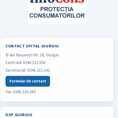
CONTACT SPITAL GIURGIU
B-dul București Nr. 18, Giurgiu
Spitalul Județean de Urgență Giurgiu
Centrală:
0246.211.550
Secretariat:
0246.211.141
Formular de contact
Fax: 0246.216.293
DSP GIURGIU