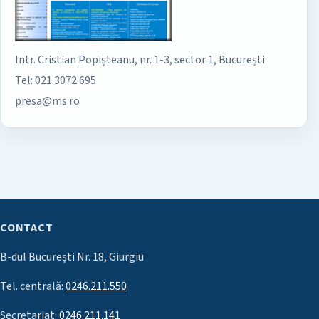
Intr. Cristian Popișteanu, nr. 1-3, sector 1, București
Tel: 021.3072.695
presa@ms.ro
CONTACT
B-dul București Nr. 18, Giurgiu
Tel. centrală:
0246.211.550
Secretariat:
0246.211.141