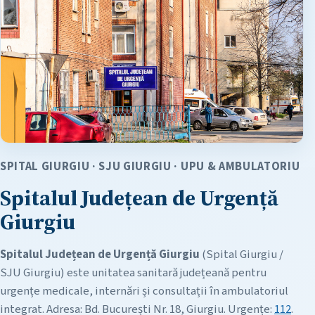
SPITAL GIURGIU · SJU GIURGIU · UPU & AMBULATORIU
Spitalul Județean de Urgență
Giurgiu
Spitalul Județean de Urgență Giurgiu
(Spital Giurgiu /
SJU Giurgiu) este unitatea sanitară județeană pentru
urgențe medicale, internări și consultații în ambulatoriul
integrat. Adresa: Bd. București Nr. 18, Giurgiu. Urgențe:
112
.