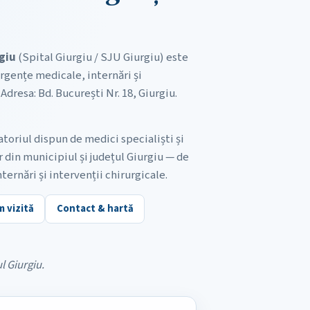
giu
(Spital Giurgiu / SJU Giurgiu) este
rgențe medicale, internări și
Adresa: Bd. București Nr. 18, Giurgiu.
oriul dispun de medici specialiști și
 din municipiul și județul Giurgiu — de
nternări și intervenții chirurgicale.
 vizită
Contact & hartă
l Giurgiu.