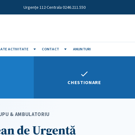
Urgențe 112
·
Centrala 0246.211.550
ATE ACTIVITATE
CONTACT
ANUNTURI
CHESTIONARE
· UPU & AMBULATORIU
ean de Urgență