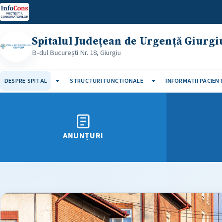
InfoCons
Spitalul Județean de Urgență Giurgi
B-dul București Nr. 18, Giurgiu
DESPRE SPITAL
STRUCTURI FUNCTIONALE
INFORMATII PACIENT
ANUNȚURI