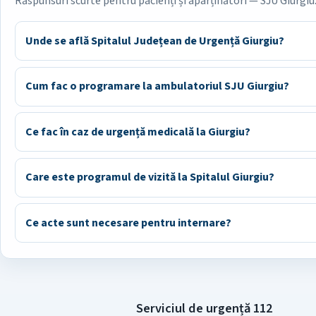
Răspunsuri scurte pentru pacienți și aparținători — SJU Giurgiu
Unde se află Spitalul Județean de Urgență Giurgiu?
Cum fac o programare la ambulatoriul SJU Giurgiu?
Ce fac în caz de urgență medicală la Giurgiu?
Care este programul de vizită la Spitalul Giurgiu?
Ce acte sunt necesare pentru internare?
Serviciul de urgență 112