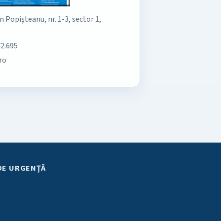
an Popișteanu, nr. 1-3, sector 1,
72.695
ro
DE URGENȚĂ