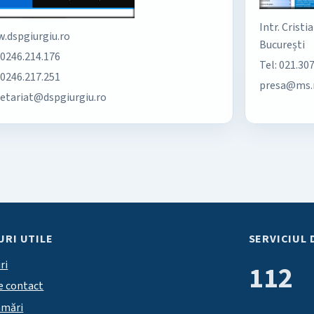
Intr. Cristi
.dspgiurgiu.ro
București
 0246.214.176
Tel: 021.30
 0246.217.251
presa@ms.
retariat@dspgiurgiu.ro
URI UTILE
SERVICIUL 
ri
112
e contact
amări