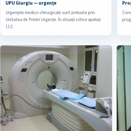
UPU Giurgiu — urgențe
Pro
Urgențele medico-chirurgicale sunt preluate prin
Cons
Unitatea de Primiri Urgențe. În situații critice apelați
prog
112.