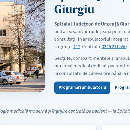
Giurgiu
Spitalul Județean de Urgență Giur
unitatea sanitară județeană pentru u
consultații în ambulatoriul integrat. 
Urgențe:
112
. Centrală:
0246.211.550
.
Secțiile, compartimentele și ambulat
personal medical dedicat pacienților
la consultații de câteva ore până la i
Programări ambulatoriu
Program
gie medicală modernă și îngrijire centrată pe pacient — la Spitalu