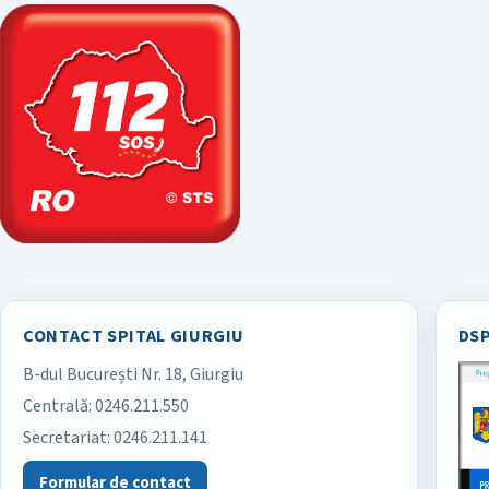
CONTACT SPITAL GIURGIU
DSP
B-dul București Nr. 18, Giurgiu
Spitalul Județean de Urgență Giurgiu
Centrală:
0246.211.550
Secretariat:
0246.211.141
Formular de contact