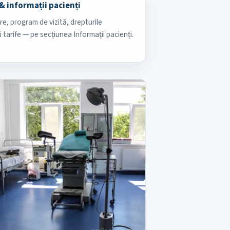
& informații pacienți
e, program de vizită, drepturile
i tarife — pe secțiunea Informații pacienți.