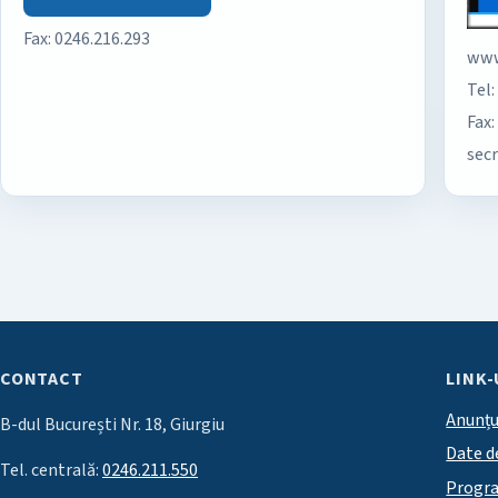
Fax: 0246.216.293
www
Tel:
Fax:
sec
CONTACT
LINK-
Anunțu
B-dul București Nr. 18, Giurgiu
Date d
Tel. centrală:
0246.211.550
Progr